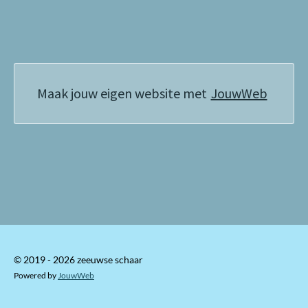
e
l
r
e
n
e
n
Maak jouw eigen website met
JouwWeb
© 2019 - 2026 zeeuwse schaar
Powered by
JouwWeb