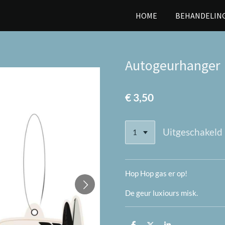
HOME
BEHANDELIN
Autogeurhanger
€ 3,50
Uitgeschakeld
Hop Hop gas er op!
De geur luxiours misk.