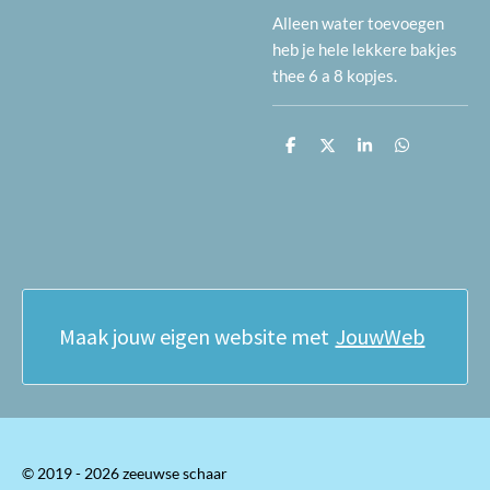
Alleen water toevoegen
heb je hele lekkere bakjes
thee 6 a 8 kopjes.
D
D
S
D
e
e
h
e
l
e
a
l
e
l
r
e
n
e
n
Maak jouw eigen website met
JouwWeb
© 2019 - 2026 zeeuwse schaar