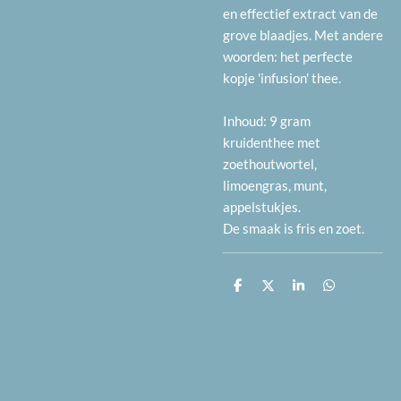
en effectief extract van de
grove blaadjes. Met andere
woorden: het perfecte
kopje 'infusion' thee.
Inhoud: 9 gram
kruidenthee met
zoethoutwortel,
limoengras, munt,
appelstukjes.
De smaak is fris en zoet.
D
D
S
D
e
e
h
e
l
e
a
l
e
l
r
e
n
e
n